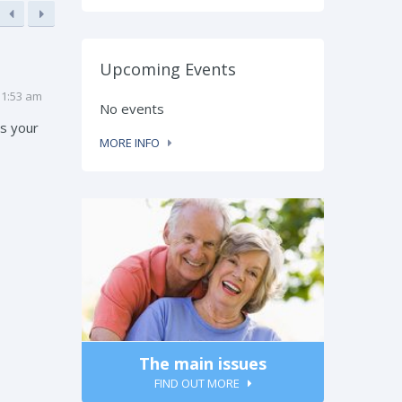
Upcoming Events
 11:53 am
No events
s your
MORE INFO
Youtube Video Post
by
supportinnonde
November 19, 2014 7:37 pm
Rhoncus ipsum ducimus harum ducimus
deserunt, condimentum? Donec
montes temporibus tincidunt non ...
The main issues
FIND OUT MORE