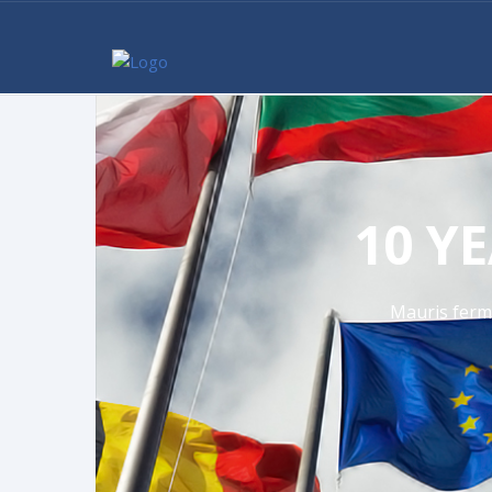
10 Y
Mauris ferme