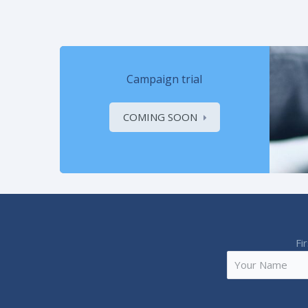
Campaign trial
COMING SOON
Fi